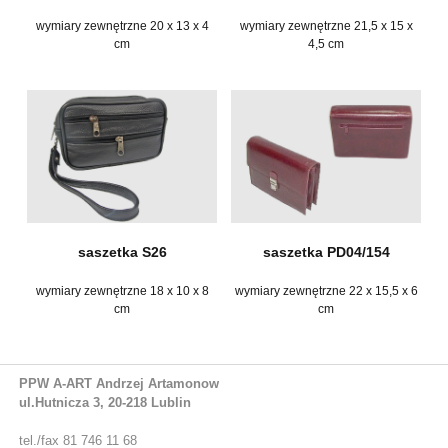
wymiary zewnętrzne 20 x 13 x 4
wymiary zewnętrzne 21,5 x 15 x
cm
4,5 cm
saszetka S26
saszetka PD04/154
wymiary zewnętrzne 18 x 10 x 8
wymiary zewnętrzne 22 x 15,5 x 6
cm
cm
PPW A-ART Andrzej Artamonow
ul.Hutnicza 3, 20-218 Lublin
tel./fax 81 746 11 68