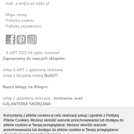
mail: a-art@a-art.lublin.pl
Mapa strony
Polityka cookies
Polityka prywatności
A-ART 2022 All rights reserved
Zapraszamy do naszych sklepów:
sklep A-ART z galanterią skórzaną
sklep z biżuterią srebrą
Butik77
Nasze sklepy na Allegro:
sklep z galanterią skórzaną -
hurtownia_a-art
GALANTERIA SKÓRZANA:
Etui skórzane
Korzystamy z plików cookies w celu realizacji usług i zgodnie z Polityką
Plików Cookies. Możesz określić warunki przechowywania lub dostępu do
Portfele skórzane
plików cookies w Twojej przeglądarce. Możesz określić warunki
Organizery i biwuary
przechowywania lub dostępu do plików cookies w Twojej przeglądarce
Teczki i aktówki skórzane