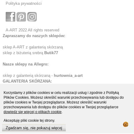
Polityka prywatności
A-ART 2022 All rights reserved
Zapraszamy do naszych sklepów:
sklep A-ART z galanterią skórzaną
sklep z biżuterią srebrą
Butik77
Nasze sklepy na Allegro:
sklep z galanterią skórzaną -
hurtownia_a-art
GALANTERIA SKÓRZANA:
Etui skórzane
Korzystamy z plików cookies w celu realizacji usług i zgodnie z Polityką
Plików Cookies. Możesz określić warunki przechowywania lub dostępu do
Portfele skórzane
plików cookies w Twojej przeglądarce. Możesz określić warunki
Organizery i biwuary
przechowywania lub dostępu do plików cookies w Twojej przeglądarce
Teczki i aktówki skórzane
dowiedz się więcej o plikach cookie
.
Teczki ze skóry naturalnej
Akceptuję pliki cookie tej strony.
Teczki i torby młodzieżowe
Teczki ze skóry ekologicznej
Zgadzam się, nie pokazuj więcej