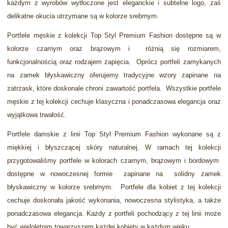
każdym z wyrobów wytłoczone jest eleganckie i subtelne logo, zaś
delikatne okucia utrzymane są w kolorze srebrnym.
Portfele męskie z kolekcji Top Styl Premium Fashion dostępne są w
kolorze czarnym oraz brązowym i różnią się rozmiarem,
funkcjonalnością oraz rodzajem zapięcia. Oprócz portfeli zamykanych
na zamek błyskawiczny oferujemy tradycyjne wzory zapinane na
zatrzask, które doskonale chroni zawartość portfela. Wszystkie portfele
męskie z tej kolekcji cechuje klasyczna i ponadczasowa elegancja oraz
wyjątkowa trwałość.
Portfele damskie z linii Top Styl Premium Fashion wykonane są z
miękkiej i błyszczącej skóry naturalnej. W ramach tej kolekcji
przygotowaliśmy portfele w kolorach czarnym, brązowym i bordowym
dostępne w nowoczesnej formie zapinane na solidny zamek
błyskawiczny w kolorze srebrnym. Portfele dla kobiet z tej kolekcji
cechuje doskonała jakość wykonania, nowoczesna stylistyka, a także
ponadczasowa elegancja. Każdy z portfeli pochodzący z tej linii może
być wieloletnim towarzyszem każdej kobiety w każdym wieku.