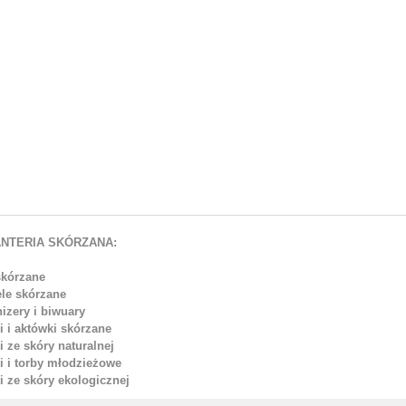
NTERIA SKÓRZANA:
skórzane
ele skórzane
izery i biwuary
i i aktówki skórzane
i ze skóry naturalnej
i i torby młodzieżowe
i ze skóry ekologicznej