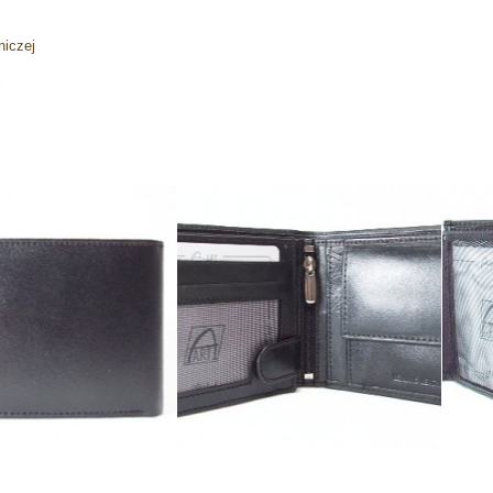
niczej
j