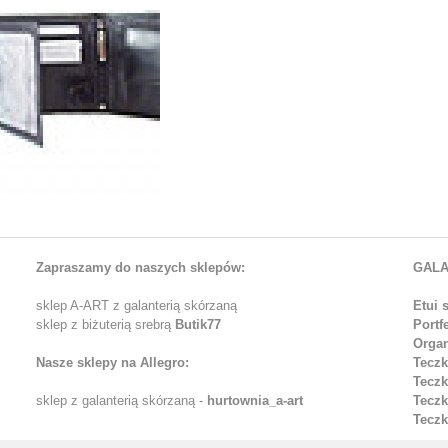
Zapraszamy do naszych sklepów:
GALA
sklep A-ART z galanterią skórzaną
Etui 
sklep z biżuterią srebrą
Butik77
Portf
Organ
Nasze sklepy na Allegro:
Teczk
Teczk
sklep z galanterią skórzaną -
hurtownia_a-art
Teczk
Teczk