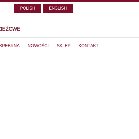
POLISH
ENGLISH
ZIEŻOWE
 SREBRNA
NOWOŚCI
SKLEP
KONTAKT